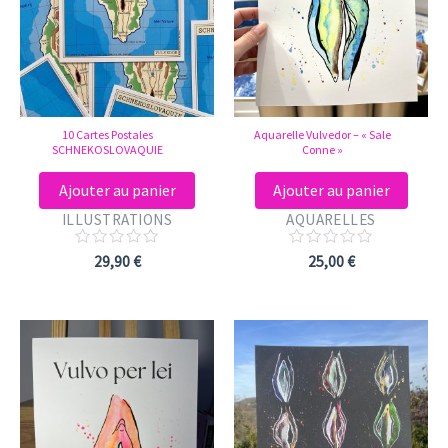
10 Cartes Postales
Aquarelle Vulvedor – « Sale
SCHNEKOSLOVAQUIE
Conne »
Ajouter au panier
Ajouter au panier
ILLUSTRATIONS
AQUARELLES
Note
Note
29,90
€
25,00
€
0
0
sur
sur
5
5