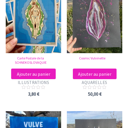
Carte Postale de la
Cosmic Vulvinette
SCHNEKOSLOVAQUIE
Ajouter au panier
Ajouter au panier
ILLUSTRATIONS
AQUARELLES
Note
Note
3,80
€
50,00
€
0
0
sur
sur
5
5