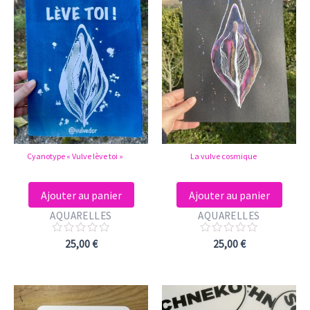
Cyanotype « Vulve lève toi »
La vulve cosmique
Ajouter au panier
Ajouter au panier
AQUARELLES
AQUARELLES
Note
Note
25,00
€
25,00
€
0
0
sur
sur
5
5