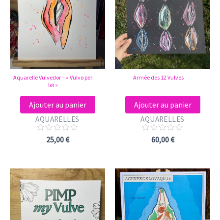
Aquarelle Vulvedor – « Vulvo per
Armée des 12 Vulves
leï »
Ajouter au panier
Ajouter au panier
AQUARELLES
AQUARELLES
Note
Note
25,00
€
60,00
€
0
0
sur
sur
5
5