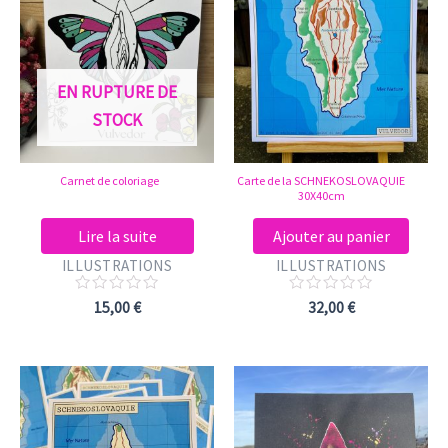
EN RUPTURE DE
STOCK
Carnet de coloriage
Carte de la SCHNEKOSLOVAQUIE
30X40cm
Lire la suite
Ajouter au panier
ILLUSTRATIONS
ILLUSTRATIONS
Note
Note
15,00
€
32,00
€
0
0
sur
sur
5
5